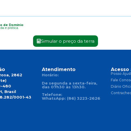
o de Domínio
:
da e prática.
Simular o preço da terra
ão
Atendimento
Acesso 
Posso Ajud
Rosa, 2862
Horário:
Fale Conos
te)
De segunda a sexta-feira,
0-480
Diário Ofici
das 07h30 às 13h30.
I, Brasil
Contrache
Telefone:
18.282/0001-43
WhatsApp: (86) 3223-2626