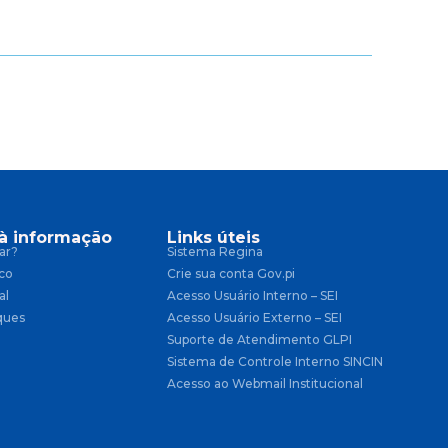
à informação
Links úteis
ar?
Sistema Regina
co
Crie sua conta Gov.pi
al
Acesso Usuário Interno – SEI
ques
Acesso Usuário Externo – SEI
Suporte de Atendimento GLPI
Sistema de Controle Interno SINCIN
Acesso ao Webmail Institucional