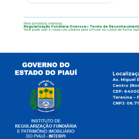
Para processos onerosos
Regularização Fundiária Onerosa
e
Termo de Reconheciment
Você pode usar a nossa calculadora para simular os custos de forma rápi
Localizaç
Av. Miguel 
Centro (Nor
CEP: 6400
Teresina – P
CNPJ: 06.7