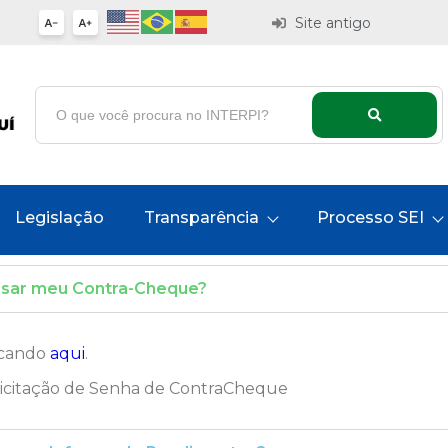
Site antigo
Legislação
Transparência
Processo SEI
essar meu Contra-Cheque?
licando
aqui
.
licitação de Senha de ContraCheque