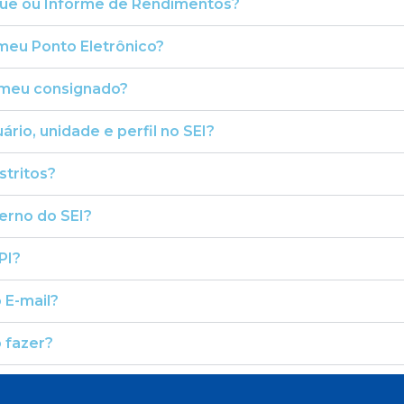
ue ou Informe de Rendimentos?
meu Ponto Eletrônico?
 meu consignado?
ário, unidade e perfil no SEI?
stritos?
erno do SEI?
PI?
 E-mail?
 fazer?