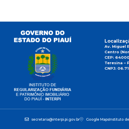
Localizaç
Av. Miguel 
Centro (Nor
CEP: 6400
Teresina – P
CNPJ: 06.7
secretaria@interpi.pi.gov.br
Google Maps
Instituto d