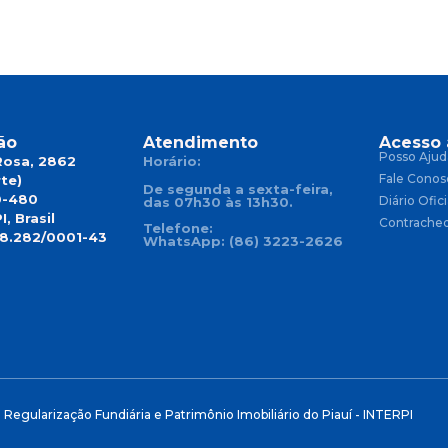
ão
Atendimento
Acesso 
Posso Ajud
Rosa, 2862
Horário:
Fale Conos
te)
De segunda a sexta-feira,
0-480
Diário Ofici
das 07h30 às 13h30.
I, Brasil
Contrache
Telefone:
18.282/0001-43
WhatsApp: (86) 3223-2626
e Regularização Fundiária e Patrimônio Imobiliário do Piauí - INTERPI