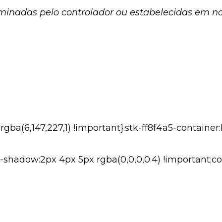
erminadas pelo controlador ou estabelecidas em
:rgba(6,147,227,1) !important}.stk-ff8f4a5-contain
-shadow:2px 4px 5px rgba(0,0,0,0.4) !important;colo
ARREGADO DE PROTEÇÃO DE DADOS – INTERP