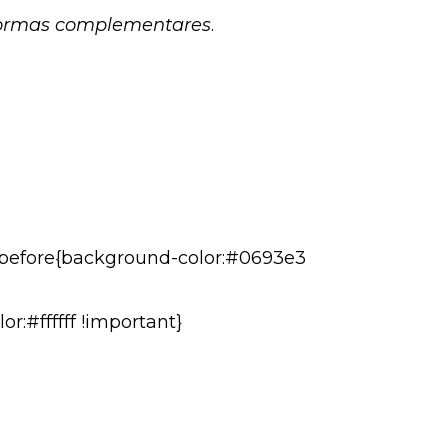
 normas complementares
.
er:before{background-color:#0693e3
r:#ffffff !important}
I/PI