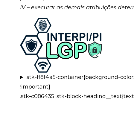
IV – executar as demais atribuições det
.stk-ff8f4a5-container{background-color
!important}
.stk-c086435 .stk-block-heading__text{text
ENC